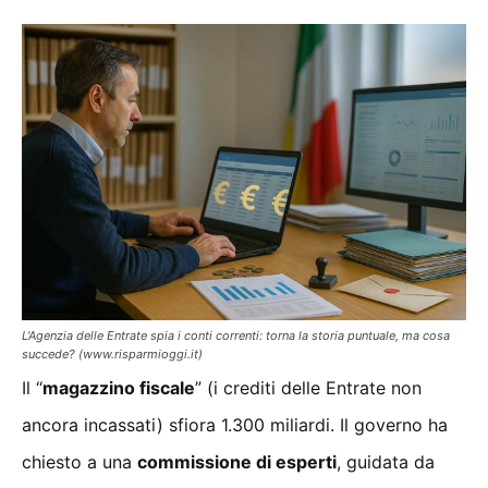
L'Agenzia delle Entrate spia i conti correnti: torna la storia puntuale, ma cosa
succede? (www.risparmioggi.it)
Il “
magazzino fiscale
” (i crediti delle Entrate non
ancora incassati) sfiora 1.300 miliardi. Il governo ha
chiesto a una
commissione di esperti
, guidata da