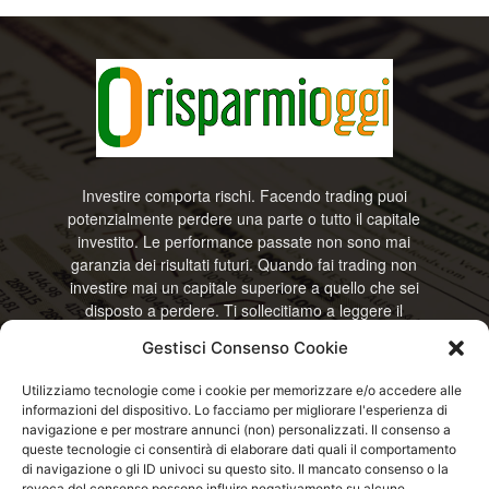
Investire comporta rischi. Facendo trading puoi
potenzialmente perdere una parte o tutto il capitale
investito. Le performance passate non sono mai
garanzia dei risultati futuri. Quando fai trading non
investire mai un capitale superiore a quello che sei
disposto a perdere. Ti sollecitiamo a leggere il
disclamier e l’avviso sui rischi completo. Il blog
Gestisci Consenso Cookie
RisparmiOggi non offre alcun genere di consulenza
e non si assume la responsabilità sull’utilizzo delle
Utilizziamo tecnologie come i cookie per memorizzare e/o accedere alle
informazioni riportate. Continuando ad accedere o
informazioni del dispositivo. Lo facciamo per migliorare l'esperienza di
a usare questo sito o ogni servizio disponibile
navigazione e per mostrare annunci (non) personalizzati. Il consenso a
questo sito, dichiari di accettare termini e condizioni
queste tecnologie ci consentirà di elaborare dati quali il comportamento
previste. © RisparmiOggi
di navigazione o gli ID univoci su questo sito. Il mancato consenso o la
revoca del consenso possono influire negativamente su alcune