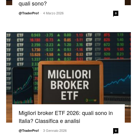
quali sono?
-
4 Marzo 2026
@TraderProf
0
Migliori broker ETF 2026: quali sono in
Italia? Classifica e analisi
-
3 Gennaio 2026
@TraderProf
0