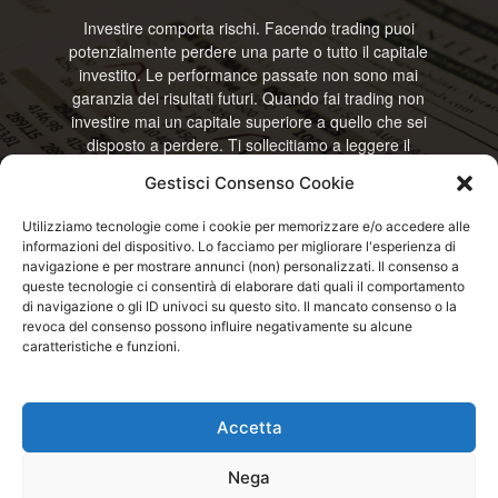
Investire comporta rischi. Facendo trading puoi
potenzialmente perdere una parte o tutto il capitale
investito. Le performance passate non sono mai
garanzia dei risultati futuri. Quando fai trading non
investire mai un capitale superiore a quello che sei
disposto a perdere. Ti sollecitiamo a leggere il
disclamier e l’avviso sui rischi completo. Il blog
Gestisci Consenso Cookie
RisparmiOggi non offre alcun genere di consulenza
e non si assume la responsabilità sull’utilizzo delle
Utilizziamo tecnologie come i cookie per memorizzare e/o accedere alle
informazioni riportate. Continuando ad accedere o
informazioni del dispositivo. Lo facciamo per migliorare l'esperienza di
a usare questo sito o ogni servizio disponibile
navigazione e per mostrare annunci (non) personalizzati. Il consenso a
questo sito, dichiari di accettare termini e condizioni
queste tecnologie ci consentirà di elaborare dati quali il comportamento
previste. © RisparmiOggi
di navigazione o gli ID univoci su questo sito. Il mancato consenso o la
revoca del consenso possono influire negativamente su alcune
caratteristiche e funzioni.
Contattaci:
info@risparmioggi.it
Accetta
Disclaimer / Avviso sui rischi
Privacy / Cookie Policy
Nega