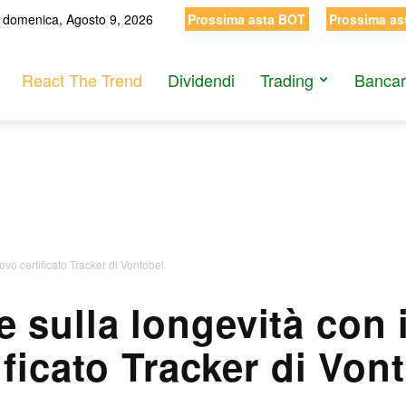
domenica, Agosto 9, 2026
Prossima asta BOT
Prossima as
React The Trend
Dividendi
Trading
Bancar
uovo certificato Tracker di Vontobel
re sulla longevità con 
ificato Tracker di Von