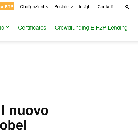
ta BTP
Obbligazioni
Postale
Insight
Contatti
io
Certificates
Crowdfunding E P2P Lending
il nuovo
tobel