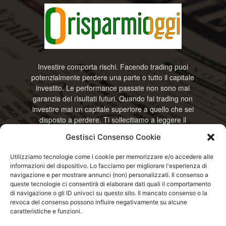
Investire comporta rischi. Facendo trading puoi
potenzialmente perdere una parte o tutto il capitale
investito. Le performance passate non sono mai
garanzia dei risultati futuri. Quando fai trading non
investire mai un capitale superiore a quello che sei
disposto a perdere. Ti sollecitiamo a leggere il
disclamier e l’avviso sui rischi completo. Il blog
Gestisci Consenso Cookie
RisparmiOggi non offre alcun genere di consulenza
e non si assume la responsabilità sull’utilizzo delle
Utilizziamo tecnologie come i cookie per memorizzare e/o accedere alle
informazioni riportate. Continuando ad accedere o
informazioni del dispositivo. Lo facciamo per migliorare l'esperienza di
a usare questo sito o ogni servizio disponibile
navigazione e per mostrare annunci (non) personalizzati. Il consenso a
questo sito, dichiari di accettare termini e condizioni
queste tecnologie ci consentirà di elaborare dati quali il comportamento
previste. © RisparmiOggi
di navigazione o gli ID univoci su questo sito. Il mancato consenso o la
revoca del consenso possono influire negativamente su alcune
caratteristiche e funzioni.
Contattaci:
info@risparmioggi.it