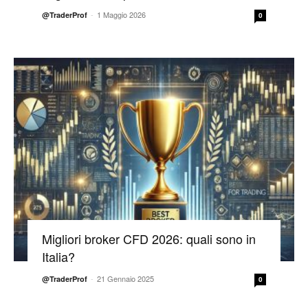
-
1 Maggio 2026
@TraderProf
0
Migliori broker CFD 2026: quali sono in
Italia?
-
21 Gennaio 2025
@TraderProf
0