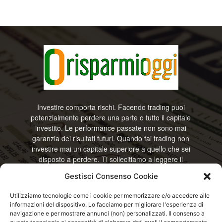
Investire comporta rischi. Facendo trading puoi
potenzialmente perdere una parte o tutto il capitale
investito. Le performance passate non sono mai
garanzia dei risultati futuri. Quando fai trading non
investire mai un capitale superiore a quello che sei
disposto a perdere. Ti sollecitiamo a leggere il
disclamier e l’avviso sui rischi completo. Il blog
Gestisci Consenso Cookie
RisparmiOggi non offre alcun genere di consulenza
e non si assume la responsabilità sull’utilizzo delle
Utilizziamo tecnologie come i cookie per memorizzare e/o accedere alle
informazioni riportate. Continuando ad accedere o
informazioni del dispositivo. Lo facciamo per migliorare l'esperienza di
a usare questo sito o ogni servizio disponibile
navigazione e per mostrare annunci (non) personalizzati. Il consenso a
questo sito, dichiari di accettare termini e condizioni