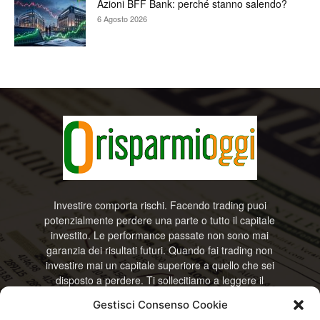
Azioni BFF Bank: perché stanno salendo?
6 Agosto 2026
Investire comporta rischi. Facendo trading puoi
potenzialmente perdere una parte o tutto il capitale
investito. Le performance passate non sono mai
garanzia dei risultati futuri. Quando fai trading non
investire mai un capitale superiore a quello che sei
disposto a perdere. Ti sollecitiamo a leggere il
disclamier e l’avviso sui rischi completo. Il blog
Gestisci Consenso Cookie
RisparmiOggi non offre alcun genere di consulenza