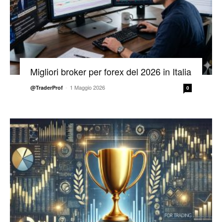
Migliori broker per forex del 2026 in Italia
-
1 Maggio 2026
@TraderProf
0