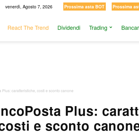
venerdì, Agosto 7, 2026
Prossima asta BOT
Prossima as
React The Trend
Dividendi
Trading
Bancar
Plus: caratteristiche, costi e sconto canone
ncoPosta Plus: caratte
costi e sconto canon