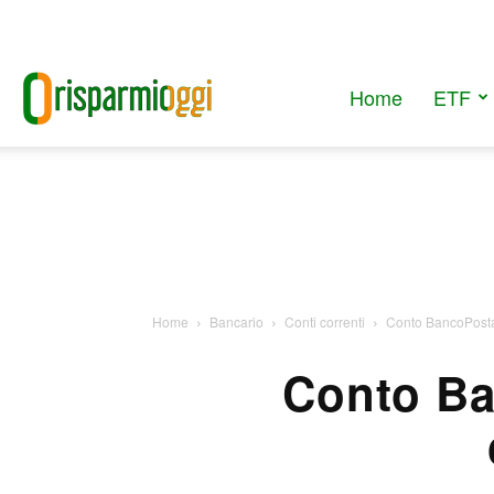
Home
ETF
RisparmiOggi
Home
Bancario
Conti correnti
Conto BancoPosta 
Conto Ba