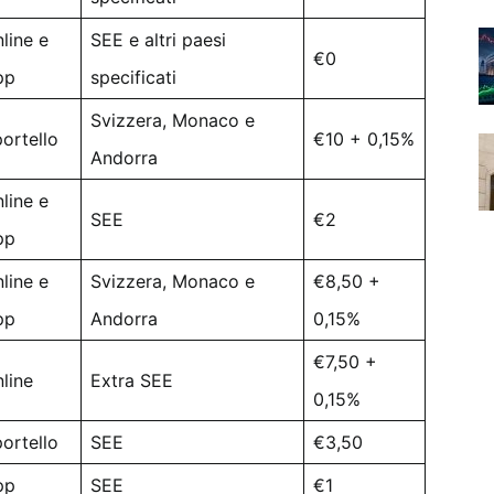
line e
SEE e altri paesi
€0
pp
specificati
Svizzera, Monaco e
ortello
€10 + 0,15%
Andorra
line e
SEE
€2
pp
line e
Svizzera, Monaco e
€8,50 +
pp
Andorra
0,15%
€7,50 +
line
Extra SEE
0,15%
ortello
SEE
€3,50
pp
SEE
€1