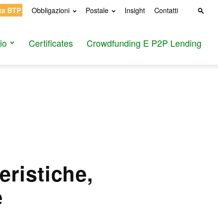
ta BTP
Obbligazioni
Postale
Insight
Contatti
io
Certificates
Crowdfunding E P2P Lending
ristiche,
e