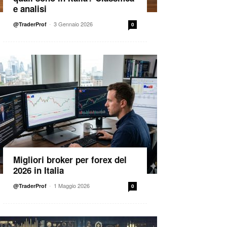
e analisi
-
3 Gennaio 2026
@TraderProf
0
Migliori broker per forex del
2026 in Italia
-
1 Maggio 2026
@TraderProf
0