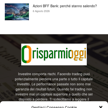
Azioni BFF Bank: perché stanno salendo?
6 Agosto 2026
Investire comporta rischi. Facendo trading puoi
potenzialmente perdere una parte o tutto il capitale
investito. Le performance passate non sono mai
garanzia dei risultati futuri. Quando fai trading non
investire mai un capitale superiore a quello che sei
disposto a perdere. Ti sollecitiamo a leggere il
disclamier e l’avviso sui rischi completo. Il blog
Gestisci Consenso Cookie