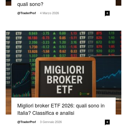
quali sono?
-
4 Marzo 2026
@TraderProf
0
Migliori broker ETF 2026: quali sono in
Italia? Classifica e analisi
-
3 Gennaio 2026
@TraderProf
0