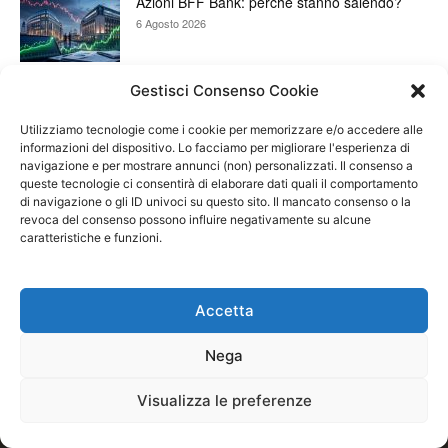
Azioni BFF Bank: perché stanno salendo?
6 Agosto 2026
Gestisci Consenso Cookie
Piano industriale BPER Banca e prossimi
dividendi: i target fissati
Utilizziamo tecnologie come i cookie per memorizzare e/o accedere alle
6 Agosto 2026
informazioni del dispositivo. Lo facciamo per migliorare l'esperienza di
navigazione e per mostrare annunci (non) personalizzati. Il consenso a
queste tecnologie ci consentirà di elaborare dati quali il comportamento
Dividendo Banco BPM 2027: fissati acconto e
di navigazione o gli ID univoci su questo sito. Il mancato consenso o la
totale. Ecco le decisioni
revoca del consenso possono influire negativamente su alcune
6 Agosto 2026
caratteristiche e funzioni.
Accetta
Nega
Visualizza le preferenze