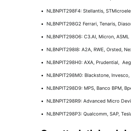
NLBNPIT298F4: Stellantis, STMicroele
NLBNPIT298G2 Ferrari, Tenaris, Diaso
NLBNPIT298O6: C3.AI, Micron, ASML 
NLBNPIT298I8: A2A, RWE, Orsted, Ne
NLBNPIT298H0: AXA, Prudential, Aego
NLBNPIT298M0: Blackstone, Invesco, 
NLBNPIT298D9:
MPS,
Banco BPM, Bpe
NLBNPIT298R9: Advanced Micro Devic
NLBNPIT298P3: Qualcomm, SAP, Tesl