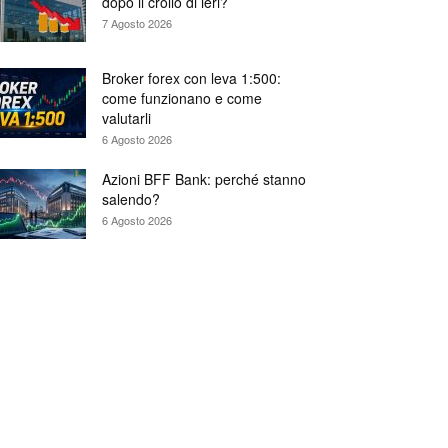
dopo il crollo di ieri?
7 Agosto 2026
Broker forex con leva 1:500:
come funzionano e come
valutarli
6 Agosto 2026
Azioni BFF Bank: perché stanno
salendo?
6 Agosto 2026