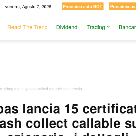
venerdì, Agosto 7, 2026
Prossima asta BOT
Prossima as
React The Trend
Dividendi
Trading
Bancar
s airbag memory cash collect callable sul mercato...
as lancia 15 certifica
sh collect callable s