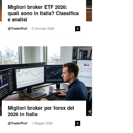
Migliori broker ETF 2026:
quali sono in Italia? Classifica
e analisi
-
3 Gennaio 2026
@TraderProf
0
Migliori broker per forex del
2026 in Italia
-
1 Maggio 2026
@TraderProf
0