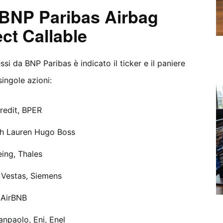
i BNP Paribas Airbag
ct Callable
si da BNP Paribas è indicato il ticker e il paniere
singole azioni:
redit, BPER
ph Lauren Hugo Boss
ing, Thales
 Vestas, Siemens
 AirBNB
npaolo, Eni, Enel