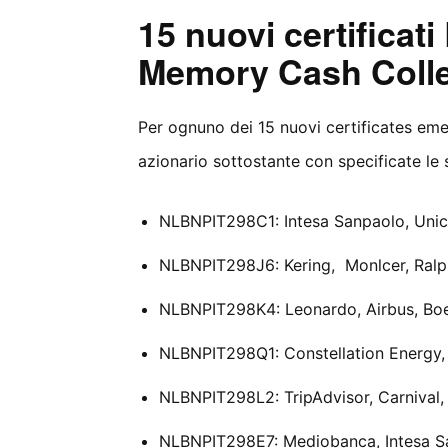
15 nuovi certificat
Memory Cash Colle
Per ognuno dei 15 nuovi certificates emes
azionario sottostante con specificate le 
NLBNPIT298C1: Intesa Sanpaolo, Unic
NLBNPIT298J6: Kering, Monlcer, Ral
NLBNPIT298K4: Leonardo, Airbus, Boe
NLBNPIT298Q1: Constellation Energy,
NLBNPIT298L2: TripAdvisor, Carnival,
NLBNPIT298E7: Mediobanca, Intesa Sa