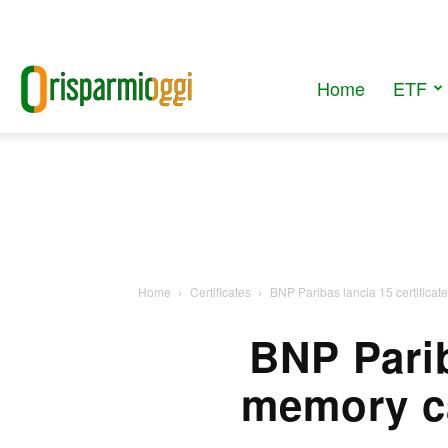
Home
ETF
RisparmiOggi
Home
Certificates
BNP Paribas lancia 15 certificate
BNP Parib
memory ca