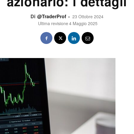
azionario: i dettagli
Di
@TraderProf
-
23 Ottobre 2024
Ultima revisione
4 Maggio 2025