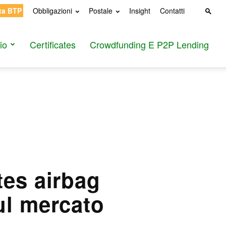
ta BTP
Obbligazioni
Postale
Insight
Contatti
io
Certificates
Crowdfunding E P2P Lending
tes airbag
ul mercato