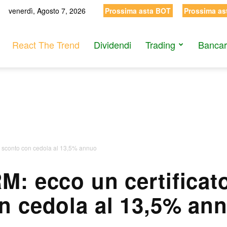
venerdì, Agosto 7, 2026
Prossima asta BOT
Prossima as
React The Trend
Dividendi
Trading
Bancar
 a sconto con cedola al 13,5% annuo
M: ecco un certificat
n cedola al 13,5% an