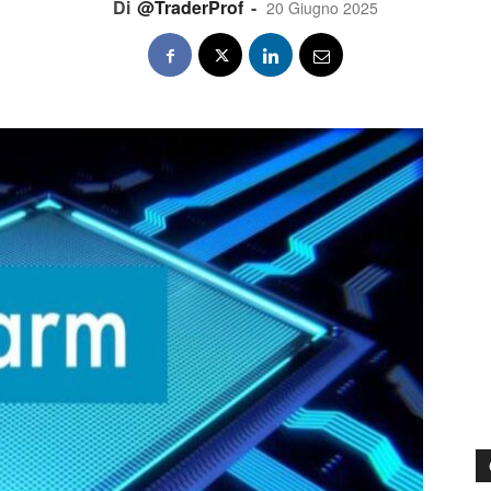
Di
@TraderProf
-
20 Giugno 2025