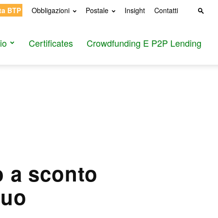
ta BTP
Obbligazioni
Postale
Insight
Contatti
io
Certificates
Crowdfunding E P2P Lending
o a sconto
nuo