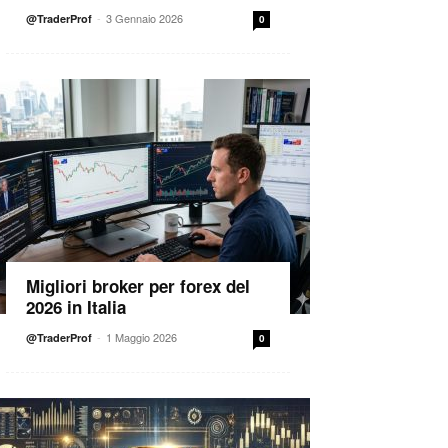
-
3 Gennaio 2026
@TraderProf
0
Migliori broker per forex del
2026 in Italia
-
1 Maggio 2026
@TraderProf
0