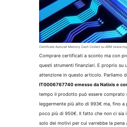
Certificate Autocall Memory Cash Collect su ARM (www.risp
Comprare certificati a sconto ma con premi
questi strumenti finanziari. E proprio su
attenzione in questo articolo. Parliamo de
IT0006767740 emesso da Natixis e con 
tempo il prodotto può essere comprato s
leggermente più alto di 993€ ma, fino a 
poco più di 950€. Il fatto che non ci sia 
solo dei motivi per cui varrebbe la pena