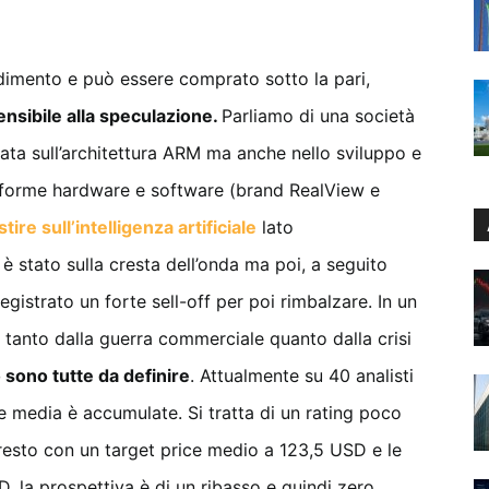
ndimento e può essere comprato sotto la pari,
sensibile alla speculazione.
Parliamo di una società
sata sull’architettura ARM ma anche nello sviluppo e
taforme hardware e software (brand RealView e
tire sull’intelligenza artificiale
lato
è stato sulla cresta dell’onda ma poi, a seguito
egistrato un forte sell-off per poi rimbalzare. In un
tanto dalla guerra commerciale quanto dalla crisi
 sono tutte da definire
. Attualmente su 40 analisti
e media è accumulate. Si tratta di un rating poco
 resto con un target price medio a 123,5 USD e le
, la prospettiva è di un ribasso e quindi zero