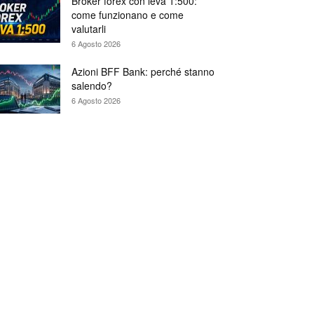
Broker forex con leva 1:500:
come funzionano e come
valutarli
6 Agosto 2026
Azioni BFF Bank: perché stanno
salendo?
6 Agosto 2026