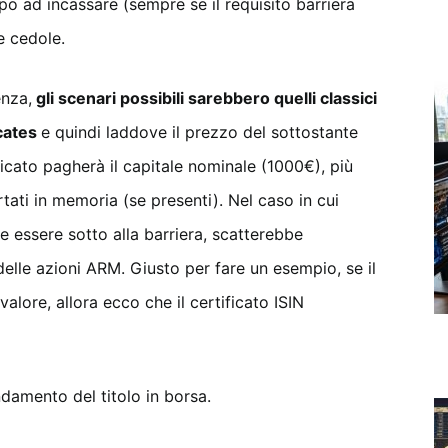
empo ad incassare (sempre se il requisito barriera
e cedole.
enza,
gli scenari possibili sarebbero quelli classici
icates
e quindi laddove il prezzo del sottostante
ficato pagherà il capitale nominale (1000€), più
tati in memoria (se presenti). Nel caso in cui
e essere sotto alla barriera, scatterebbe
elle azioni ARM. Giusto per fare un esempio, se il
alore, allora ecco che il certificato ISIN
andamento del titolo in borsa.