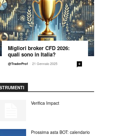
Migliori broker CFD 2026:
quali sono in Italia?
-
21 Gennaio 2025
@TraderProf
0
STRUMENTI
Verifica Impact
Prossima asta BOT: calendario