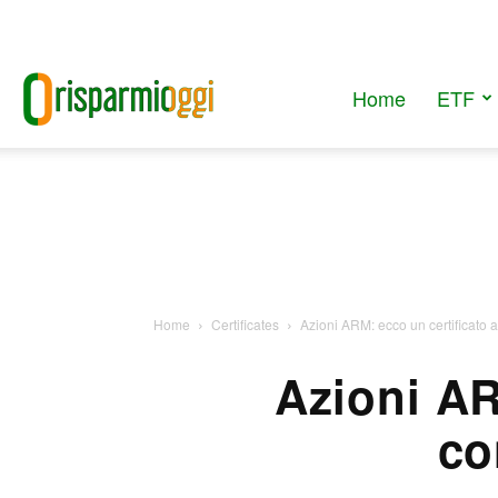
Home
ETF
RisparmiOggi
Home
Certificates
Azioni ARM: ecco un certificato
Azioni AR
co