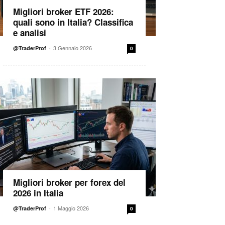
Migliori broker ETF 2026:
quali sono in Italia? Classifica
e analisi
-
3 Gennaio 2026
@TraderProf
0
Migliori broker per forex del
2026 in Italia
-
1 Maggio 2026
@TraderProf
0