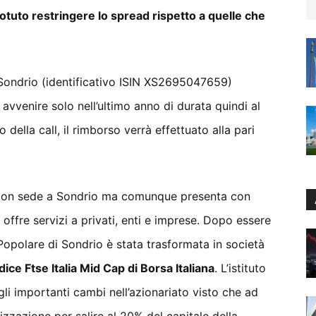
otuto restringere lo spread rispetto a quelle che
 Sondrio (identificativo ISIN XS2695047659)
 avvenire solo nell’ultimo anno di durata quindi al
della call, il rimborso verrà effettuato alla pari
o con sede a Sondrio ma comunque presenta con
ve offre servizi a privati, enti e imprese. Dopo essere
Popolare di Sondrio è stata trasformata in società
ice Ftse Italia Mid Cap di Borsa Italiana
. L’istituto
gli importanti cambi nell’azionariato visto che ad
izzazione per salire al 20% del capitale della