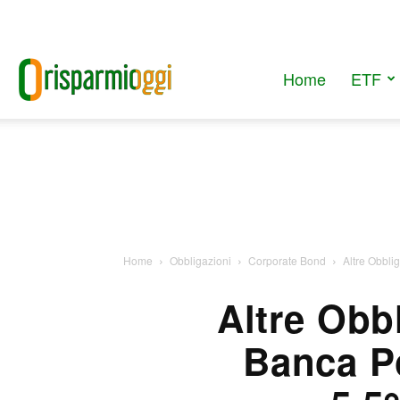
Home
ETF
RisparmiOggi
Home
Obbligazioni
Corporate Bond
Altre Obbli
Altre Obb
Banca P