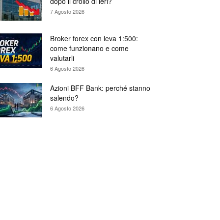
dopo il crollo di ieri?
7 Agosto 2026
Broker forex con leva 1:500:
come funzionano e come
valutarli
6 Agosto 2026
Azioni BFF Bank: perché stanno
salendo?
6 Agosto 2026