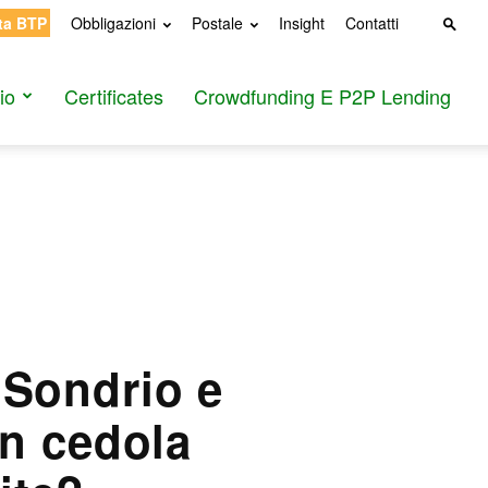
ta BTP
Obbligazioni
Postale
Insight
Contatti
io
Certificates
Crowdfunding E P2P Lending
 Sondrio e
n cedola