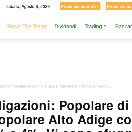
sabato, Agosto 8, 2026
Prossima asta BOT
Prossima as
React The Trend
Dividendi
Trading
Bancar
gazioni: Popolare di Sondrio e Banca Popolare Alto Adige con cedola...
ligazioni: Popolare di
opolare Alto Adige co