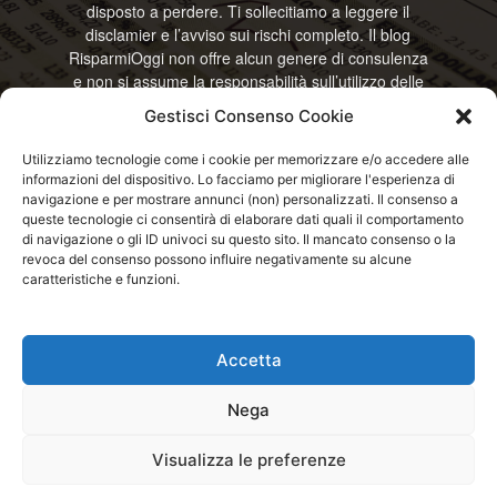
disposto a perdere. Ti sollecitiamo a leggere il
disclamier e l’avviso sui rischi completo. Il blog
RisparmiOggi non offre alcun genere di consulenza
e non si assume la responsabilità sull’utilizzo delle
informazioni riportate. Continuando ad accedere o
Gestisci Consenso Cookie
a usare questo sito o ogni servizio disponibile
questo sito, dichiari di accettare termini e condizioni
Utilizziamo tecnologie come i cookie per memorizzare e/o accedere alle
previste. © RisparmiOggi
informazioni del dispositivo. Lo facciamo per migliorare l'esperienza di
navigazione e per mostrare annunci (non) personalizzati. Il consenso a
Contattaci:
info@risparmioggi.it
queste tecnologie ci consentirà di elaborare dati quali il comportamento
di navigazione o gli ID univoci su questo sito. Il mancato consenso o la
revoca del consenso possono influire negativamente su alcune
caratteristiche e funzioni.
Disclaimer / Avviso sui rischi
Privacy / Cookie Policy
Accetta
© 2026 - RisparmiOggi - Tutti i diritti riservati - Consultando i servizi di
questo sito si accettano le condizioni previste nel Disclaimer, Cookie e
Nega
Privacy - Partita I.V.A.: IT04963320751
Avviso di rischio
– Il 50 – 75% dei conti degli investitori al dettaglio perde denaro
Visualizza le preferenze
durante il trading di CFD con questi fornitori. Valuta se puoi permetterti di correre
questo alto rischio di perdere il tuo denaro.