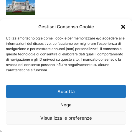
Gestisci Consenso Cookie
ARTICOLI RECENTI
Utilizziamo tecnologie come i cookie per memorizzare e/o accedere alle
Perché le azioni Stellantis stanno calando in
informazioni del dispositivo. Lo facciamo per migliorare l'esperienza di
navigazione e per mostrare annunci (non) personalizzati. Il consenso a
borsa
queste tecnologie ci consentirà di elaborare dati quali il comportamento
7 Agosto 2026
di navigazione o gli ID univoci su questo sito. Il mancato consenso o la
revoca del consenso possono influire negativamente su alcune
caratteristiche e funzioni.
Azioni Tenaris: ci sarà rimbalzo dopo il crollo
di ieri?
7 Agosto 2026
Accetta
Broker forex con leva 1:500: come funzionano
Nega
e come valutarli
6 Agosto 2026
Visualizza le preferenze
Azioni BFF Bank: perché stanno salendo?