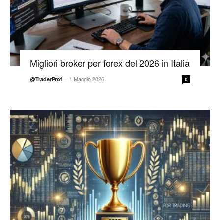
Migliori broker per forex del 2026 in Italia
-
1 Maggio 2026
@TraderProf
0