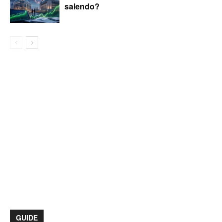
salendo?
GUIDE