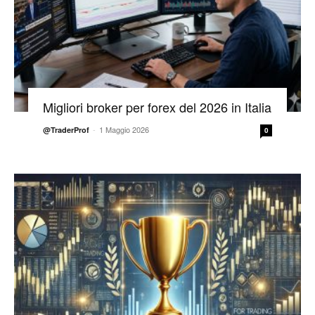
Migliori broker per forex del 2026 in Italia
-
1 Maggio 2026
@TraderProf
0