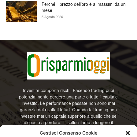
Perché il prezzo dell’oro è ai massimi da un
mese
5 Agosto 2026
Investire comporta rischi. Facendo trading puoi
potenzialmente perdere una parte o tutto il capitale
investito. Le performance passate non sono mai
garanzia dei risultati futuri. Quando fai trading non
investire mai un capitale superiore a quello che sei
disposto a perdere. Ti sollecitiamo a leggere il
disclamier e l’avviso sui rischi completo. Il blog
Gestisci Consenso Cookie
RisparmiOggi non offre alcun genere di consulenza