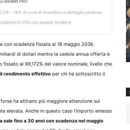
u ewallet PRO
2% - 74% di conti di investitori al dettaglio perdono
oziazioni in CFD con questo fornitore
e con scadenza fissata al 18 maggio 2036.
miliardi di dollari mentre la cedola annua offerta è
o fissato al 99,172% del valore nominale, livello che
l rendimento effettivo
per chi ha sottoscritto il
 forse ha attirano più maggiore attenzione sul
nte elevata. Anche in questo caso l’importo emesso
ta sale fino a 30 anni con scadenza nel maggio