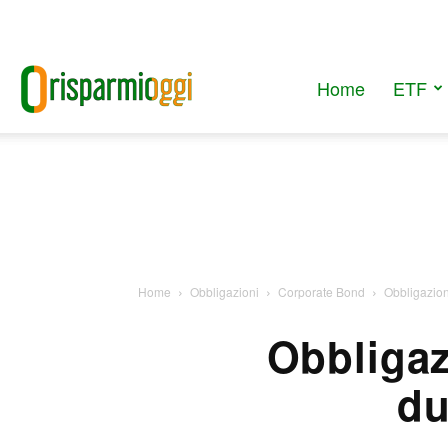
Home
ETF
RisparmiOggi
Home
Obbligazioni
Corporate Bond
Obbligazioni
Obbligaz
du