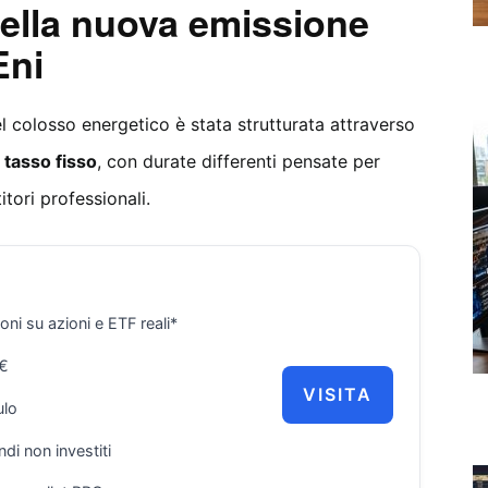
della nuova emissione
Eni
colosso energetico è stata strutturata attraverso
a tasso fisso
, con durate differenti pensate per
itori professionali.
i su azioni e ETF reali*
0€
VISITA
ulo
ndi non investiti