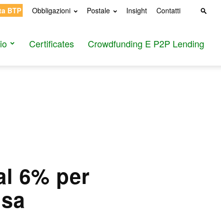
ta BTP
Obbligazioni
Postale
Insight
Contatti
io
Certificates
Crowdfunding E P2P Lending
al 6% per
Usa