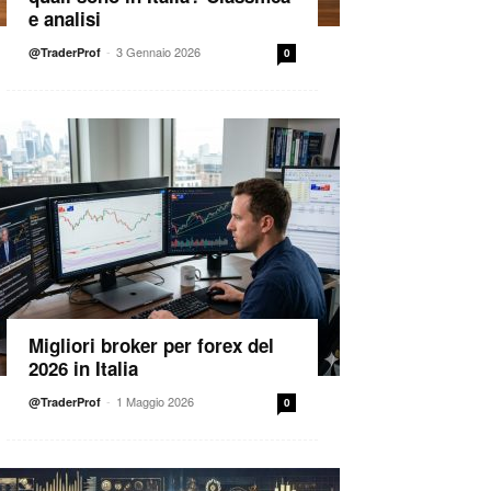
e analisi
-
3 Gennaio 2026
@TraderProf
0
Migliori broker per forex del
2026 in Italia
-
1 Maggio 2026
@TraderProf
0