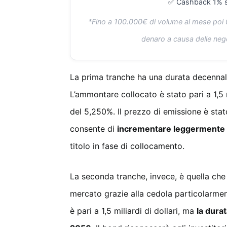
✅ Cashback 1% s
*Fino a 100.000€ di volume al mese poi 0,
denaro a causa delle neg
La prima tranche ha una durata decennal
L’ammontare collocato è stato pari a 1,5 
del 5,250%. Il prezzo di emissione è stat
consente di
incrementare leggermente i
titolo in fase di collocamento.
La seconda tranche, invece, è quella che
mercato grazie alla cedola particolarme
è pari a 1,5 miliardi di dollari, ma
la dura