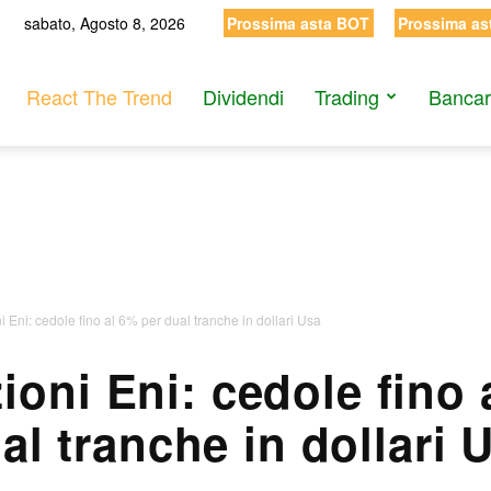
sabato, Agosto 8, 2026
Prossima asta BOT
Prossima as
React The Trend
Dividendi
Trading
Bancar
 Eni: cedole fino al 6% per dual tranche in dollari Usa
ioni Eni: cedole fino 
al tranche in dollari 