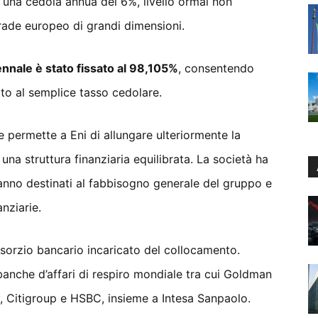
ri una cedola annua del 6%, livello ormai non
rade europeo di grandi dimensioni.
ennale è stato fissato al 98,105%
, consentendo
to al semplice tasso cedolare.
e permette a Eni di allungare ulteriormente la
una struttura finanziaria equilibrata. La società ha
aranno destinati al fabbisogno generale del gruppo e
anziarie.
sorzio bancario incaricato del collocamento.
anche d’affari di respiro mondiale tra cui Goldman
 Citigroup e HSBC, insieme a Intesa Sanpaolo.