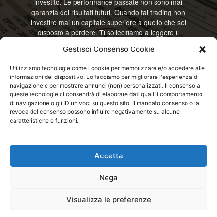
investito. Le performance passate non sono mai
garanzia dei risultati futuri. Quando fai trading non
investire mai un capitale superiore a quello che sei
disposto a perdere. Ti sollecitiamo a leggere il
disclamier e l’avviso sui rischi completo. Il blog
Gestisci Consenso Cookie
RisparmiOggi non offre alcun genere di consulenza
e non si assume la responsabilità sull’utilizzo delle
Utilizziamo tecnologie come i cookie per memorizzare e/o accedere alle
informazioni riportate. Continuando ad accedere o
informazioni del dispositivo. Lo facciamo per migliorare l'esperienza di
a usare questo sito o ogni servizio disponibile
navigazione e per mostrare annunci (non) personalizzati. Il consenso a
questo sito, dichiari di accettare termini e condizioni
queste tecnologie ci consentirà di elaborare dati quali il comportamento
previste. © RisparmiOggi
di navigazione o gli ID univoci su questo sito. Il mancato consenso o la
revoca del consenso possono influire negativamente su alcune
caratteristiche e funzioni.
Contattaci:
info@risparmioggi.it
Accetta
Disclaimer / Avviso sui rischi
Privacy / Cookie Policy
Nega
© 2026 - RisparmiOggi - Tutti i diritti riservati - Consultando i servizi di
Visualizza le preferenze
questo sito si accettano le condizioni previste nel Disclaimer, Cookie e
Privacy - Partita I.V.A.: IT04963320751