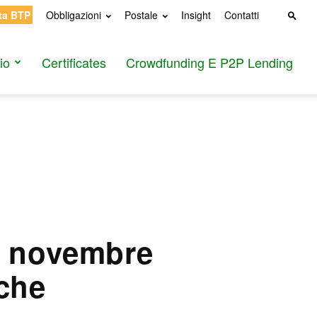
ta BTP
Obbligazioni
Postale
Insight
Contatti
io
Certificates
Crowdfunding E P2P Lending
e novembre
iche