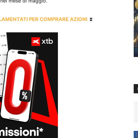
nel mese di maggio.
OLAM
ENTATI PER COMPRARE AZIONI
⏬