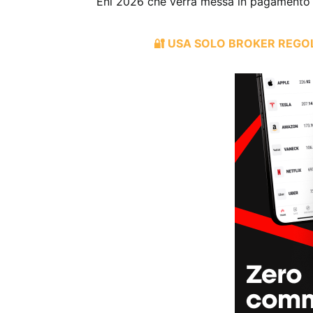
Eni 2026 che verrà messa in pagamento 
🔐 USA SOLO BROKER REG