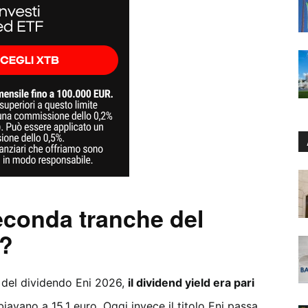
econda tranche del
6?
 del dividendo Eni 2026,
il dividend yield era pari
biavano a 15,1 euro. Oggi invece il titolo Eni passa