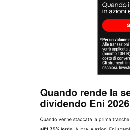
Quando rende la s
dividendo Eni 202
Quando venne staccata la prima tranche
all’1,75% lordo
. Allora le azioni Eni scam