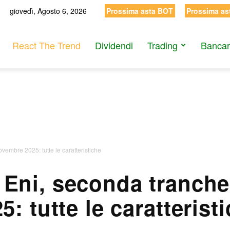
giovedì, Agosto 6, 2026
Prossima asta BOT
Prossima as
React The Trend
Dividendi
Trading
Bancar
embre 2025: tutte le caratteristiche
 Eni, seconda tranch
5: tutte le caratterist