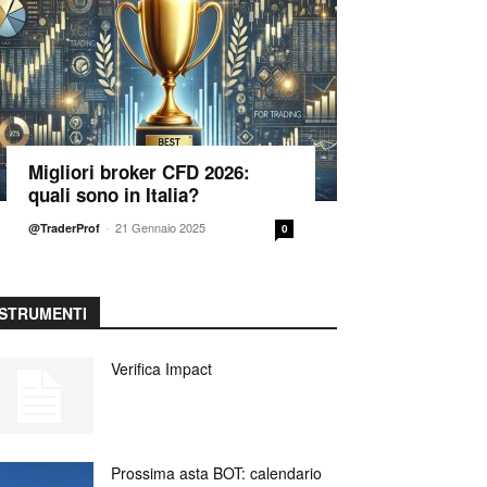
Migliori broker CFD 2026:
quali sono in Italia?
-
21 Gennaio 2025
@TraderProf
0
STRUMENTI
Verifica Impact
Prossima asta BOT: calendario