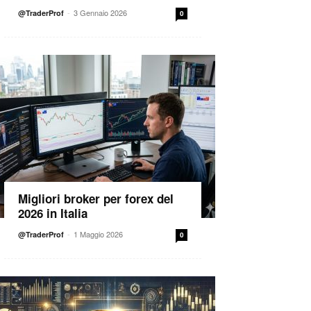
-
3 Gennaio 2026
@TraderProf
0
Migliori broker per forex del
2026 in Italia
-
1 Maggio 2026
@TraderProf
0