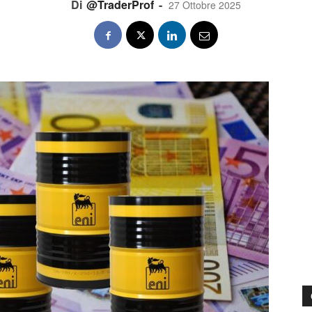
Di
@TraderProf
-
27 Ottobre 2025