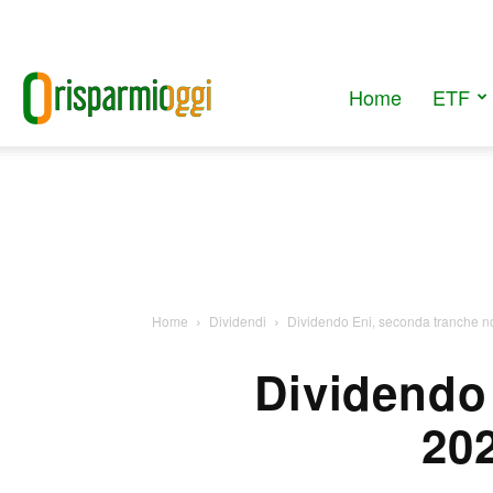
Home
ETF
RisparmiOggi
Home
Dividendi
Dividendo Eni, seconda tranche nov
Dividendo
202