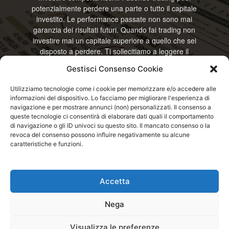
potenzialmente perdere una parte o tutto il capitale
investito. Le performance passate non sono mai
garanzia dei risultati futuri. Quando fai trading non
investire mai un capitale superiore a quello che sei
disposto a perdere. Ti sollecitiamo a leggere il
disclamier e l’avviso sui rischi completo. Il blog
Gestisci Consenso Cookie
RisparmiOggi non offre alcun genere di consulenza
e non si assume la responsabilità sull’utilizzo delle
Utilizziamo tecnologie come i cookie per memorizzare e/o accedere alle
informazioni riportate. Continuando ad accedere o
informazioni del dispositivo. Lo facciamo per migliorare l'esperienza di
a usare questo sito o ogni servizio disponibile
navigazione e per mostrare annunci (non) personalizzati. Il consenso a
questo sito, dichiari di accettare termini e condizioni
queste tecnologie ci consentirà di elaborare dati quali il comportamento
previste. © RisparmiOggi
di navigazione o gli ID univoci su questo sito. Il mancato consenso o la
revoca del consenso possono influire negativamente su alcune
caratteristiche e funzioni.
Contattaci:
info@risparmioggi.it
Accetta
Disclaimer / Avviso sui rischi
Privacy / Cookie Policy
Nega
© 2026 - RisparmiOggi - Tutti i diritti riservati - Consultando i servizi di
Visualizza le preferenze
questo sito si accettano le condizioni previste nel Disclaimer, Cookie e