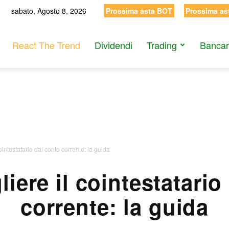
sabato, Agosto 8, 2026
Prossima asta BOT
Prossima as
React The Trend
Dividendi
Trading
Bancar
ointestatario dal conto corrente: la guida
iere il cointestatario
corrente: la guida