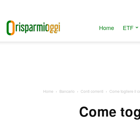
Home
ETF
RisparmiOggi
Home
Bancario
Conti correnti
Come togliere il c
Come togl