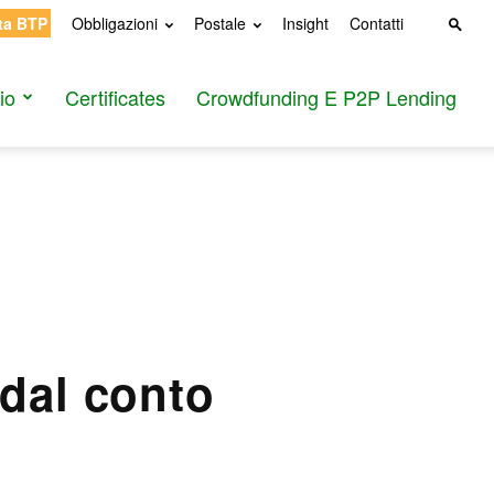
ta BTP
Obbligazioni
Postale
Insight
Contatti
io
Certificates
Crowdfunding E P2P Lending
 dal conto