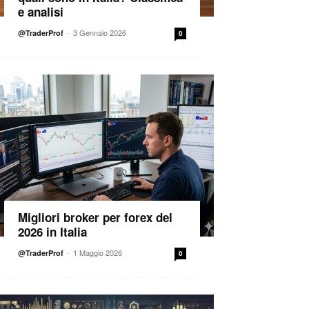
e analisi
-
3 Gennaio 2026
@TraderProf
0
Migliori broker per forex del
2026 in Italia
-
1 Maggio 2026
@TraderProf
0