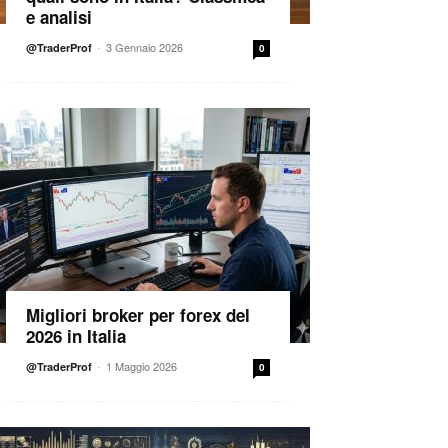
e analisi
-
3 Gennaio 2026
@TraderProf
0
Migliori broker per forex del
2026 in Italia
-
1 Maggio 2026
@TraderProf
0