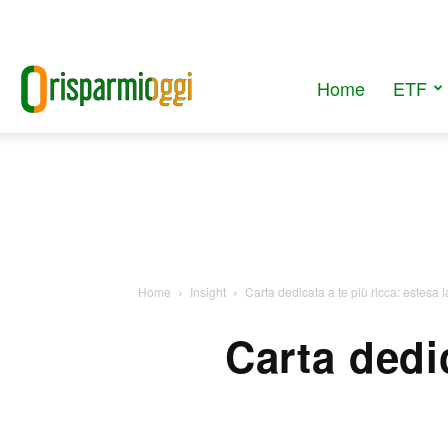
Home
ETF
RisparmiOggi
Home
Insight
Carta dedicata a te più ricca: estesa la
Carta dedic