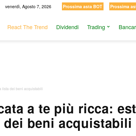
venerdì, Agosto 7, 2026
Prossima asta BOT
Prossima as
React The Trend
Dividendi
Trading
Bancar
 lista dei beni acquistabili
ata a te più ricca: est
dei beni acquistabili