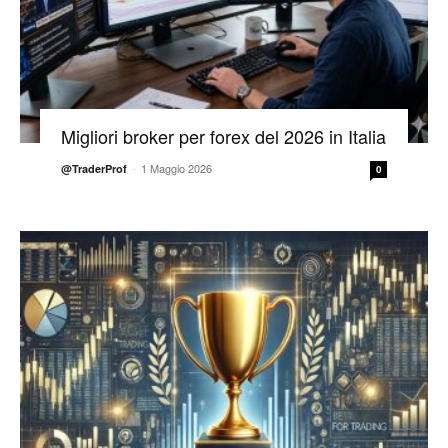
Migliori broker per forex del 2026 in Italia
-
1 Maggio 2026
@TraderProf
0