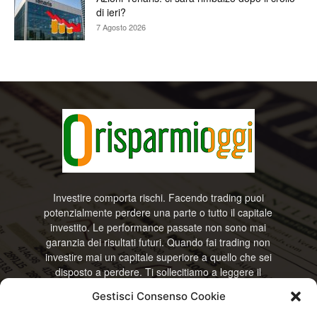
di ieri?
7 Agosto 2026
Investire comporta rischi. Facendo trading puoi
potenzialmente perdere una parte o tutto il capitale
investito. Le performance passate non sono mai
garanzia dei risultati futuri. Quando fai trading non
investire mai un capitale superiore a quello che sei
disposto a perdere. Ti sollecitiamo a leggere il
disclamier e l’avviso sui rischi completo. Il blog
Gestisci Consenso Cookie
RisparmiOggi non offre alcun genere di consulenza
e non si assume la responsabilità sull’utilizzo delle