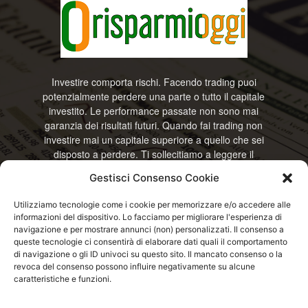
Investire comporta rischi. Facendo trading puoi
potenzialmente perdere una parte o tutto il capitale
investito. Le performance passate non sono mai
garanzia dei risultati futuri. Quando fai trading non
investire mai un capitale superiore a quello che sei
disposto a perdere. Ti sollecitiamo a leggere il
disclamier e l’avviso sui rischi completo. Il blog
Gestisci Consenso Cookie
RisparmiOggi non offre alcun genere di consulenza
e non si assume la responsabilità sull’utilizzo delle
Utilizziamo tecnologie come i cookie per memorizzare e/o accedere alle
informazioni riportate. Continuando ad accedere o
informazioni del dispositivo. Lo facciamo per migliorare l'esperienza di
a usare questo sito o ogni servizio disponibile
navigazione e per mostrare annunci (non) personalizzati. Il consenso a
questo sito, dichiari di accettare termini e condizioni
queste tecnologie ci consentirà di elaborare dati quali il comportamento
previste. © RisparmiOggi
di navigazione o gli ID univoci su questo sito. Il mancato consenso o la
revoca del consenso possono influire negativamente su alcune
caratteristiche e funzioni.
Contattaci:
info@risparmioggi.it