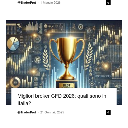
-
1 Maggio 2026
@TraderProf
0
Migliori broker CFD 2026: quali sono in
Italia?
-
21 Gennaio 2025
@TraderProf
0