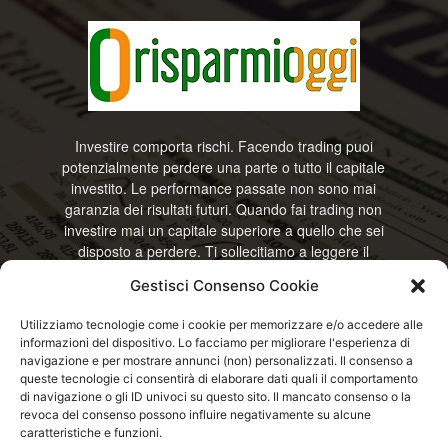
Investire comporta rischi. Facendo trading puoi
potenzialmente perdere una parte o tutto il capitale
investito. Le performance passate non sono mai
garanzia dei risultati futuri. Quando fai trading non
investire mai un capitale superiore a quello che sei
disposto a perdere. Ti sollecitiamo a leggere il
disclamier e l’avviso sui rischi completo. Il blog
Gestisci Consenso Cookie
RisparmiOggi non offre alcun genere di consulenza
e non si assume la responsabilità sull’utilizzo delle
Utilizziamo tecnologie come i cookie per memorizzare e/o accedere alle
informazioni riportate. Continuando ad accedere o
informazioni del dispositivo. Lo facciamo per migliorare l'esperienza di
a usare questo sito o ogni servizio disponibile
navigazione e per mostrare annunci (non) personalizzati. Il consenso a
questo sito, dichiari di accettare termini e condizioni
queste tecnologie ci consentirà di elaborare dati quali il comportamento
previste. © RisparmiOggi
di navigazione o gli ID univoci su questo sito. Il mancato consenso o la
revoca del consenso possono influire negativamente su alcune
caratteristiche e funzioni.
Contattaci:
info@risparmioggi.it