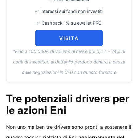
✅ Interessi sui fondi non investiti
✅ Cashback 1% su ewallet PRO
VISITA
*Fino a 100.000€ di volume al mese poi 0,2% - 74% di
conti di investitori al dettaglio perdono denaro a causa
delle negoziazioni in CFD con questo fornitore
Tre potenziali drivers per
le azioni Eni
Non uno ma ben tre drivers sono pronti a sostenere il
quadro tecnico rialzista di Eni:
aggiornamento del