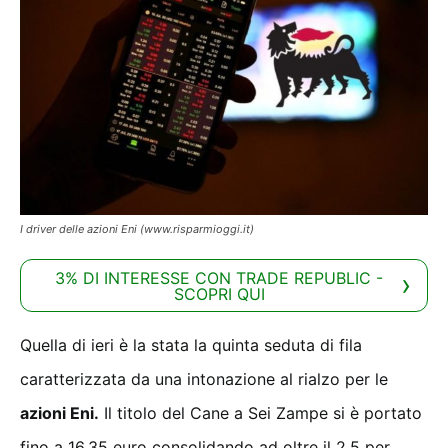
I driver delle azioni Eni (www.risparmioggi.it)
3% DI INTERESSE CON TRADE REPUBLIC -
SCOPRI QUI
Quella di ieri è la stata la quinta seduta di fila
caratterizzata da una intonazione al rialzo per le
azioni Eni.
Il titolo del Cane a Sei Zampe si è portato
fino a 16,35 euro consolidando ad oltre il 2,5 per