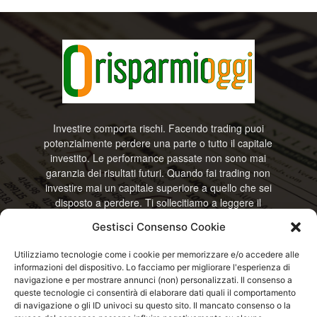
Investire comporta rischi. Facendo trading puoi
potenzialmente perdere una parte o tutto il capitale
investito. Le performance passate non sono mai
garanzia dei risultati futuri. Quando fai trading non
investire mai un capitale superiore a quello che sei
disposto a perdere. Ti sollecitiamo a leggere il
disclamier e l’avviso sui rischi completo. Il blog
Gestisci Consenso Cookie
RisparmiOggi non offre alcun genere di consulenza
e non si assume la responsabilità sull’utilizzo delle
Utilizziamo tecnologie come i cookie per memorizzare e/o accedere alle
informazioni riportate. Continuando ad accedere o
informazioni del dispositivo. Lo facciamo per migliorare l'esperienza di
a usare questo sito o ogni servizio disponibile
navigazione e per mostrare annunci (non) personalizzati. Il consenso a
questo sito, dichiari di accettare termini e condizioni
queste tecnologie ci consentirà di elaborare dati quali il comportamento
previste. © RisparmiOggi
di navigazione o gli ID univoci su questo sito. Il mancato consenso o la